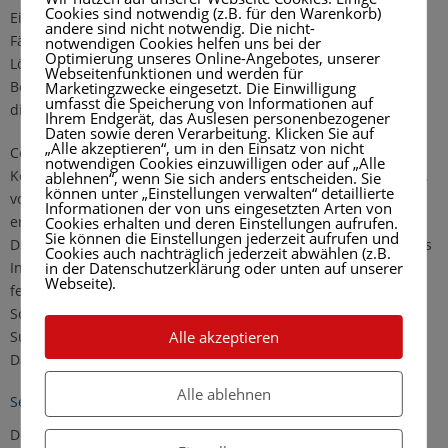
Cookies sind notwendig (z.B. für den Warenkorb)
Einzelfall erlauben, die Annahme von Cookies für bestimmte
andere sind nicht notwendig. Die nicht-
Fälle oder generell ausschließen sowie das automatische
notwendigen Cookies helfen uns bei der
Optimierung unseres Online-Angebotes, unserer
Löschen der Cookies beim Schließen des Browser aktivieren.
Webseitenfunktionen und werden für
Bei der Deaktivierung von Cookies kann die Funktionalität
Marketingzwecke eingesetzt. Die Einwilligung
umfasst die Speicherung von Informationen auf
dieser Website eingeschränkt sein.
Ihrem Endgerät, das Auslesen personenbezogener
Daten sowie deren Verarbeitung. Klicken Sie auf
„Alle akzeptieren“, um in den Einsatz von nicht
Cookies, die zur Durchführung des elektronischen
notwendigen Cookies einzuwilligen oder auf „Alle
Kommunikationsvorgangs oder zur Bereitstellung bestimmter,
ablehnen“, wenn Sie sich anders entscheiden. Sie
können unter „Einstellungen verwalten“ detaillierte
von Ihnen erwünschter Funktionen (z.B. Warenkorbfunktion)
Informationen der von uns eingesetzten Arten von
erforderlich sind, werden auf Grundlage von Art. 6 Abs. 1 lit. f
Cookies erhalten und deren Einstellungen aufrufen.
Sie können die Einstellungen jederzeit aufrufen und
DSGVO gespeichert. Der Websitebetreiber hat ein berechtigtes
Cookies auch nachträglich jederzeit abwählen (z.B.
Interesse an der Speicherung von Cookies zur technisch
in der Datenschutzerklärung oder unten auf unserer
Webseite).
fehlerfreien und optimierten Bereitstellung seiner Dienste.
Soweit andere Cookies (z.B. Cookies zur Analyse Ihres
Surfverhaltens) gespeichert werden, werden diese in dieser
Alle akzeptieren
Datenschutzerklärung gesondert behandelt.
Alle ablehnen
Server-Log-Dateien
Der Provider der Seiten erhebt und speichert automatisch