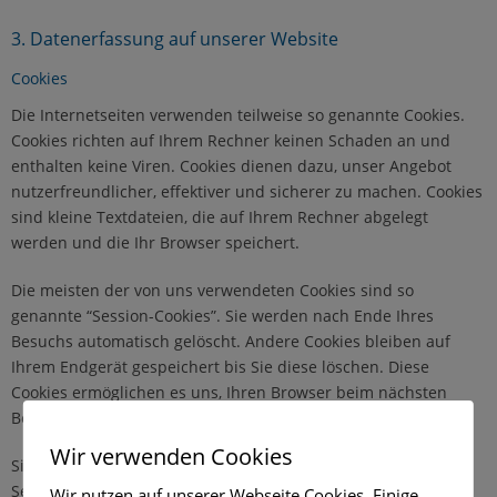
3. Datenerfassung auf unserer Website
Cookies
Die Internetseiten verwenden teilweise so genannte Cookies.
Cookies richten auf Ihrem Rechner keinen Schaden an und
enthalten keine Viren. Cookies dienen dazu, unser Angebot
nutzerfreundlicher, effektiver und sicherer zu machen. Cookies
sind kleine Textdateien, die auf Ihrem Rechner abgelegt
werden und die Ihr Browser speichert.
Die meisten der von uns verwendeten Cookies sind so
genannte “Session-Cookies”. Sie werden nach Ende Ihres
Besuchs automatisch gelöscht. Andere Cookies bleiben auf
Ihrem Endgerät gespeichert bis Sie diese löschen. Diese
Cookies ermöglichen es uns, Ihren Browser beim nächsten
Besuch wiederzuerkennen.
Wir verwenden Cookies
Sie können Ihren Browser so einstellen, dass Sie über das
Setzen von Cookies informiert werden und Cookies nur im
Wir nutzen auf unserer Webseite Cookies. Einige